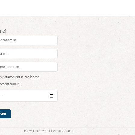
ief
n persoon per e-mailadres.
oortedatum in:
Browsbox CMS
-
Liswood & Tache