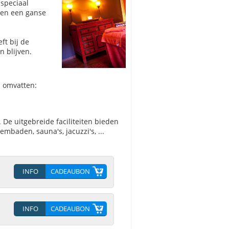
speciaal
 en een ganse
ft bij de
 blijven.
n omvatten:
. De uitgebreide faciliteiten bieden
baden, sauna's, jacuzzi's, ...
INFO
CADEAUBON
INFO
CADEAUBON