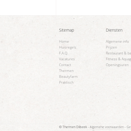
Sitemap
Diensten
Home
Algemene info
Huisregels
Prijzen
F.A.Q.
Restaurant & b
Vacatures
Fitness & Aqua
Contact
Openingsuren
Thermen
Beautyfarm
Praktisch
© Thermen Dilbeek -
Algemene voorwaarden
-
Ge