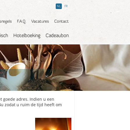
NL
FR
sregels
F.A.Q.
Vacatures
Contact
isch
Hotelboeking
Cadeaubon
t goede adres. Indien u een
4u zodat u ruim de tijd heeft om