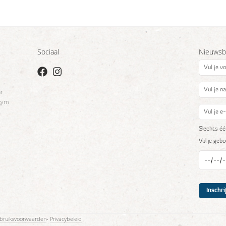
Sociaal
Nieuwsbr
ar
gym
Slechts éé
Vul je geb
bruiksvoorwaarden
-
Privacybeleid